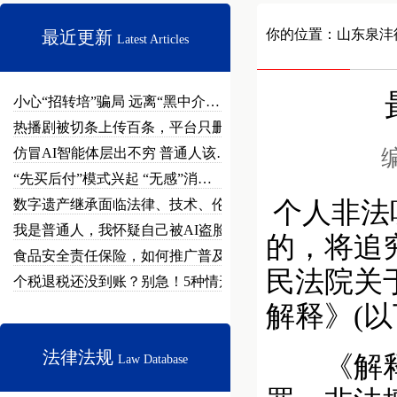
你的位置：
山东泉沣
最近更新
Latest Articles
小心“招转培”骗局 远离“黑中介…
热播剧被切条上传百条，平台只删不…
仿冒AI智能体层出不穷 普通人该…
编
“先买后付”模式兴起 “无感”消…
数字遗产继承面临法律、技术、伦理…
个人非法
我是普通人，我怀疑自己被AI盗脸…
的，将追
食品安全责任保险，如何推广普及？
民法院关
个税退税还没到账？别急！5种情形…
解释》(
法律法规
《解释》
Law Database