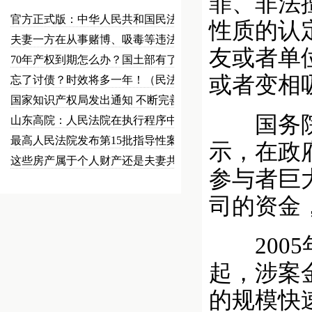
罪、非法
官方正式版：中华人民共和国民法总…
性质的认
夫妻一方在从事赌博、吸毒等违法犯…
友或者单
70年产权到期怎么办？国土部有了…
或者变相
忘了讨债？时效将多一年！（民法草…
国家知识产权局发出通知 不断完善…
国务院处
山东高院：人民法院在执行程序中可…
最高人民法院发布第15批指导性案…
示，在政
这些房产属于个人财产还是夫妻共同…
参与者巨
司的资金
2005
起，涉案金
的规模快