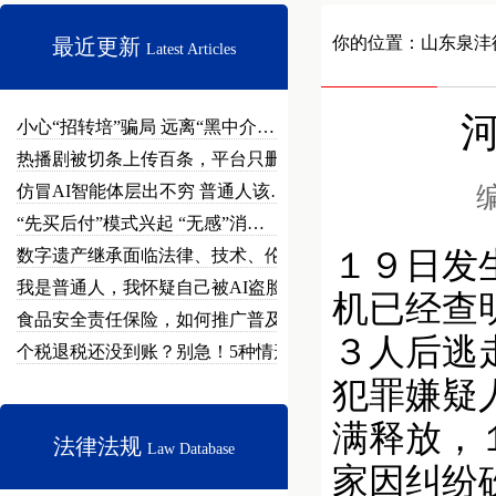
你的位置：
山东泉沣
最近更新
Latest Articles
小心“招转培”骗局 远离“黑中介…
热播剧被切条上传百条，平台只删不…
仿冒AI智能体层出不穷 普通人该…
编
“先买后付”模式兴起 “无感”消…
数字遗产继承面临法律、技术、伦理…
１９日发
我是普通人，我怀疑自己被AI盗脸…
机已经查
食品安全责任保险，如何推广普及？
３人后逃
个税退税还没到账？别急！5种情形…
犯罪嫌疑
满释放，
法律法规
Law Database
家因纠纷