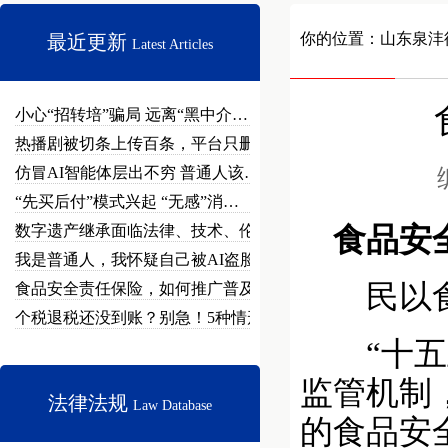
你的位置：
山东泉沣
最近更新
Latest Articles
小心“招转培”骗局 远离“黑中介…
热播剧被切条上传百条，平台只删不…
仿冒AI智能体层出不穷 普通人该…
“先买后付”模式兴起 “无感”消…
数字遗产继承面临法律、技术、伦理…
食品安全
我是普通人，我怀疑自己被AI盗脸…
民以食
食品安全责任保险，如何推广普及？
个税退税还没到账？别急！5种情形…
“十五五
监管机制
法律法规
Law Database
的食品安