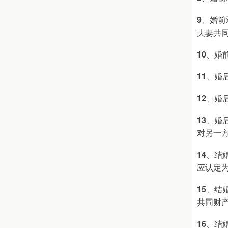
9
、婚前
夫妻共
10
、婚
11
、婚
12
、婚
13
、婚
对另一
14
、结
应认定
15
、结
共同财
16
、结