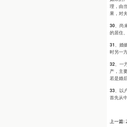
理，由
果，对
30
、尚
的居住
31
、婚
时另一
32
、一
产，主
若是婚
33
、以
首先从
上一篇: