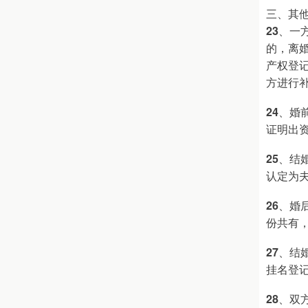
三、其
23
、一
的，离
产权登
方进行
24
、婚
证明出
25
、结
认定为
26
、婚
份共有
27
、结
挂名登
28
、双