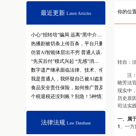
你的位
最近更新
Latest Articles
小心“招转培”骗局 远离“黑中介…
热播剧被切条上传百条，平台只删不…
仿冒AI智能体层出不穷 普通人该…
转自：
“先买后付”模式兴起 “无感”消…
数字遗产继承面临法律、技术、伦理…
注
我是普通人，我怀疑自己被AI盗脸…
晓芳法
食品安全责任保险，如何推广普及？
现实中
个税退税还没到账？别急！5种情形…
历史原
司法实
一、属
法律法规
Law Database
1
、一方