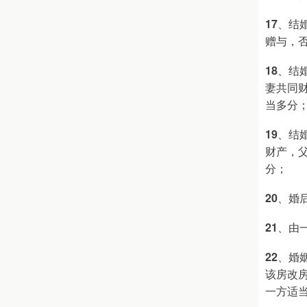
17
、结
赠与，
18
、结
妻共同
当多分
19
、结
财产，
分；
20
、婚
21
、由
22
、婚
该房改
一方适