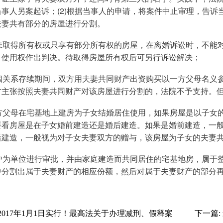
当事人另案起诉；(2)根据当事人的申请，将案件中止审理，告
夫妻共有部分的房屋进行分割。
未取得所有权或只享有部分所有权的房屋，在离婚诉讼时，不能
、使用权作出判决。待取得房屋所有权后可另行诉讼解决；
姻关系存续期间，双方用夫妻共同财产出资购买以一方父母名义
方主张按照夫妻共同财产对该房屋进行分割的，法院不予支持。
方父母在宅基地上建房为子女结婚居住使用，如果房屋是以子女
要看房屋是在子女婚前建造还是婚后建造。如果是婚前建造，一
后建造，一般视为对子女夫妻双方的赠与，该房屋为子女的夫妻
户为单位进行审批，并由家庭建造而共同居住的宅基地房，属于
中分割出属于夫妻财产的相应份额，然后对属于夫妻财产的部分
2017年1月1日实行！最高法关于办理减刑、假释案
下一篇: