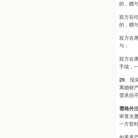
的，赠
双方在
的，赠
双方在
与；
双方在
手续，
29
、现
离婚财
需承担
需格外
审查夫
一方暂
如果房