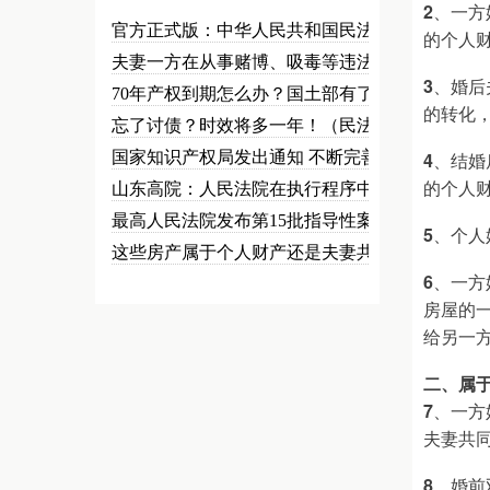
2
、一方
官方正式版：中华人民共和国民法总…
的个人
夫妻一方在从事赌博、吸毒等违法犯…
3
、婚后
70年产权到期怎么办？国土部有了…
的转化
忘了讨债？时效将多一年！（民法草…
国家知识产权局发出通知 不断完善…
4
、结婚
的个人
山东高院：人民法院在执行程序中可…
最高人民法院发布第15批指导性案…
5
、个人
这些房产属于个人财产还是夫妻共同…
6
、一方
房屋的
给另一
二、属
7
、一方
夫妻共
8
、婚前