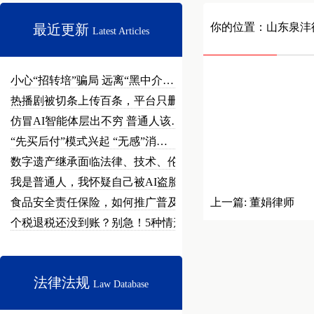
你的位置：
山东泉沣
最近更新
Latest Articles
小心“招转培”骗局 远离“黑中介…
热播剧被切条上传百条，平台只删不…
仿冒AI智能体层出不穷 普通人该…
“先买后付”模式兴起 “无感”消…
数字遗产继承面临法律、技术、伦理…
我是普通人，我怀疑自己被AI盗脸…
食品安全责任保险，如何推广普及？
上一篇:
董娟律师
个税退税还没到账？别急！5种情形…
法律法规
Law Database