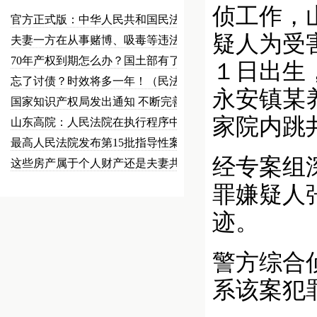
侦工作，
官方正式版：中华人民共和国民法总…
疑人为受
夫妻一方在从事赌博、吸毒等违法犯…
70年产权到期怎么办？国土部有了…
１日出生
忘了讨债？时效将多一年！（民法草…
永安镇某
国家知识产权局发出通知 不断完善…
家院内跳
山东高院：人民法院在执行程序中可…
最高人民法院发布第15批指导性案…
经专案组
这些房产属于个人财产还是夫妻共同…
罪嫌疑人
迹。
警方综合
系该案犯