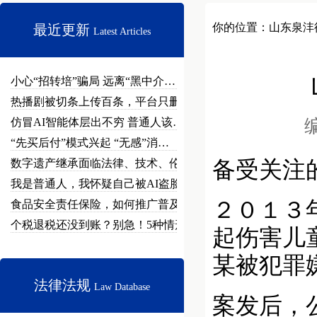
你的位置：
山东泉沣
最近更新
Latest Articles
小心“招转培”骗局 远离“黑中介…
热播剧被切条上传百条，平台只删不…
仿冒AI智能体层出不穷 普通人该…
编
“先买后付”模式兴起 “无感”消…
数字遗产继承面临法律、技术、伦理…
备受关注
我是普通人，我怀疑自己被AI盗脸…
２０１３
食品安全责任保险，如何推广普及？
个税退税还没到账？别急！5种情形…
起伤害儿
某被犯罪
法律法规
Law Database
案发后，