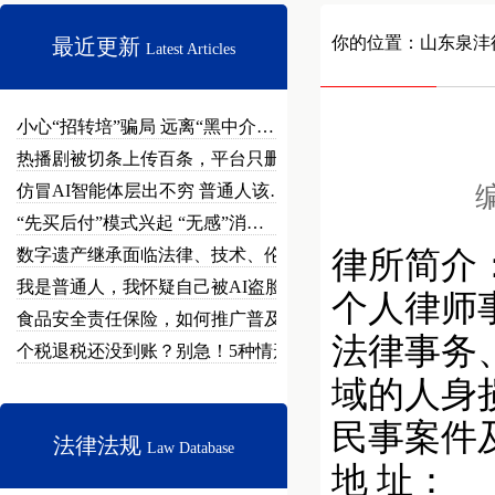
你的位置：
山东泉沣
最近更新
Latest Articles
小心“招转培”骗局 远离“黑中介…
热播剧被切条上传百条，平台只删不…
仿冒AI智能体层出不穷 普通人该…
编
“先买后付”模式兴起 “无感”消…
数字遗产继承面临法律、技术、伦理…
律所简介
我是普通人，我怀疑自己被AI盗脸…
个人律师
食品安全责任保险，如何推广普及？
法律事务
个税退税还没到账？别急！5种情形…
域的人身
民事案件
法律法规
Law Database
地 址： 