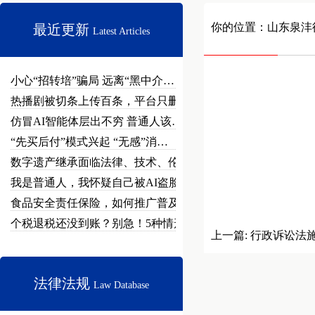
你的位置：
山东泉沣
最近更新
Latest Articles
小心“招转培”骗局 远离“黑中介…
热播剧被切条上传百条，平台只删不…
仿冒AI智能体层出不穷 普通人该…
“先买后付”模式兴起 “无感”消…
数字遗产继承面临法律、技术、伦理…
我是普通人，我怀疑自己被AI盗脸…
食品安全责任保险，如何推广普及？
个税退税还没到账？别急！5种情形…
上一篇:
行政诉讼法施
法律法规
Law Database