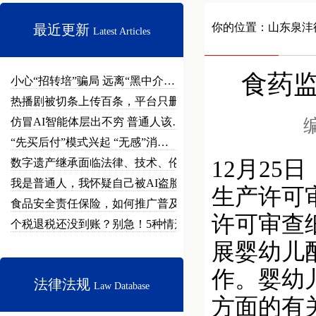
你的位置：
山东泉沣
最近更新
Latest Articles
食药
小心“招转培”骗局 远离“黑中介…
热播剧被切条上传百条，平台只删不…
仿冒AI智能体层出不穷 普通人该…
编
“先买后付”模式兴起 “无感”消…
数字遗产继承面临法律、技术、伦理…
12月2
我是普通人，我怀疑自己被AI盗脸…
生产许可
食品安全责任保险，如何推广普及？
许可审查细
个税退税还没到账？别急！5种情形…
展婴幼儿
作。婴幼
法律法规
Law Database
方面的有