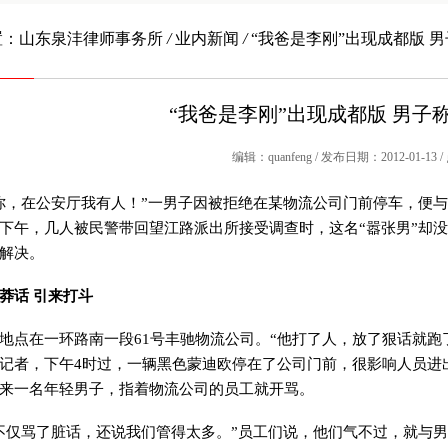
置：
山东泉沣律师事务所
/
业内新闻
/
“我爸是李刚”出现成都版 男
“我爸是李刚”出现成都版 男子称
编辑：quanfeng / 发布日期：2012-01-13 
你，在公安厅我有人！”一男子因被拒绝在某物流公司门前停车，便
下午，几人被民警带回望江路派出所接受调查时，这名“嚣张男”却没
解决。
莽话 引来打斗
在一环路南一段61号丰驰物流公司。“他打了人，放了狠话就跑
记者，下午4时过，一辆黑色蒙迪欧停在了公司门前，很影响人员进
来一名年轻男子，指着物流公司的员工就开骂。
骂了脏话，还说我们管得太多。”员工们说，他们气不过，就与男