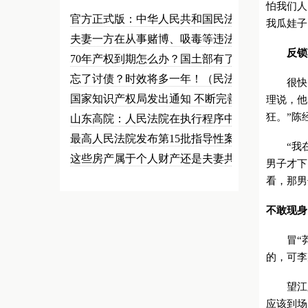
怕我们人
官方正式版：中华人民共和国民法总…
我瓜娃子
夫妻一方在从事赌博、吸毒等违法犯…
反锁
70年产权到期怎么办？国土部有了…
忘了讨债？时效将多一年！（民法草…
很快，打
国家知识产权局发出通知 不断完善…
理说，他
狂。”陈
山东高院：人民法院在执行程序中可…
最高人民法院发布第15批指导性案…
“我在公
这些房产属于个人财产还是夫妻共同…
男子才下
看，那男
不敢现身
冒“莽
的，可李
望江路派
应该到场