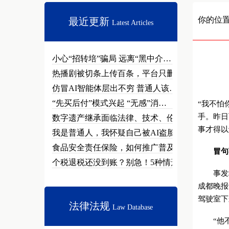
你的位
最近更新
Latest Articles
小心“招转培”骗局 远离“黑中介…
热播剧被切条上传百条，平台只删不…
仿冒AI智能体层出不穷 普通人该…
“先买后付”模式兴起 “无感”消…
“我不怕
手。昨日
数字遗产继承面临法律、技术、伦理…
事才得以
我是普通人，我怀疑自己被AI盗脸…
食品安全责任保险，如何推广普及？
冒句
个税退税还没到账？别急！5种情形…
事发地点
成都晚报
驾驶室下
法律法规
Law Database
“他不仅