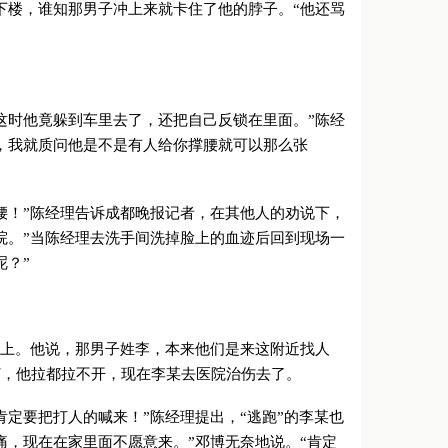
下楼，谁知那男子冲上来就卡住了他的脖子。“他还骂
时他竟躲到车里去了，还把自己反锁在里面。”陈经
，我就质问他是不是有人给你撑腰就可以那么张
！”陈经理告诉成都晚报记者，在其他人的劝说下，
院。”当陈经理去洗手间洗掉脸上的血迹后回到现场一
呢？”
上。他说，那男子姓李，本来他们是来这附近找人
打，他拉都拉不开，现在李某去医院治伤去了。
要把打人的喊来！”陈经理提出，“逃跑”的李某也
痛，现在在家里面不愿意来。”邓博无奈地说。“肯定