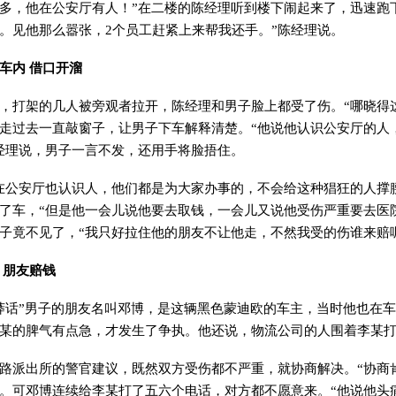
多，他在公安厅有人！”在二楼的陈经理听到楼下闹起来了，迅速跑
。见他那么嚣张，2个员工赶紧上来帮我还手。”陈经理说。
车内 借口开溜
架的几人被旁观者拉开，陈经理和男子脸上都受了伤。“哪晓得这
走过去一直敲窗子，让男子下车解释清楚。“他说他认识公安厅的人
经理说，男子一言不发，还用手将脸捂住。
安厅也认识人，他们都是为大家办事的，不会给这种猖狂的人撑腰
了车，“但是他一会儿说他要去取钱，一会儿又说他受伤严重要去医
子竟不见了，“我只好拉住他的朋友不让他走，不然我受的伤谁来赔
 朋友赔钱
话”男子的朋友名叫邓博，是这辆黑色蒙迪欧的车主，当时他也在车
某的脾气有点急，才发生了争执。他还说，物流公司的人围着李某
出所的警官建议，既然双方受伤都不严重，就协商解决。“协商肯定
。可邓博连续给李某打了五六个电话，对方都不愿意来。“他说他头