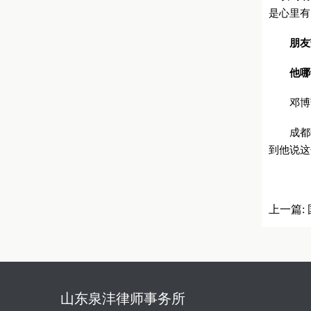
是心里有
朋友
他哪
邓博苦
成都晚报
到他说这
上一篇:
建设的
山东泉沣律师事务所