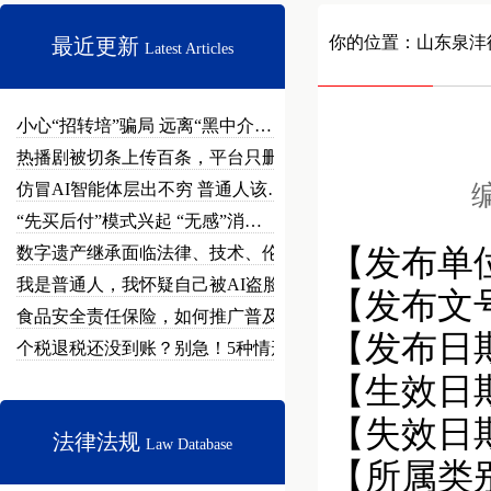
你的位置：
山东泉沣
最近更新
Latest Articles
小心“招转培”骗局 远离“黑中介…
热播剧被切条上传百条，平台只删不…
仿冒AI智能体层出不穷 普通人该…
编
“先买后付”模式兴起 “无感”消…
数字遗产继承面临法律、技术、伦理…
【发布单
我是普通人，我怀疑自己被AI盗脸…
【发布文
食品安全责任保险，如何推广普及？
【发布日期】
个税退税还没到账？别急！5种情形…
【生效日期】
【失效日
法律法规
Law Database
【所属类