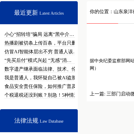
你的位置：
山东泉沣
最近更新
Latest Articles
小心“招转培”骗局 远离“黑中介…
热播剧被切条上传百条，平台只删不…
仿冒AI智能体层出不穷 普通人该…
“先买后付”模式兴起 “无感”消…
据中央纪委监察部网
网）
数字遗产继承面临法律、技术、伦理…
我是普通人，我怀疑自己被AI盗脸…
食品安全责任保险，如何推广普及？
上一篇:
三部门启动
个税退税还没到账？别急！5种情形…
法律法规
Law Database