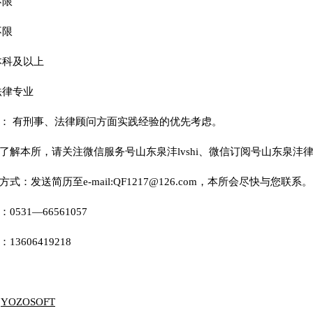
不限
不限
本科及以上
法律专业
： 有刑事、法律顾问方面实践经验的优先考虑。
了解本所，请关注微信服务号山东泉沣lvshi、微信订阅号山东泉沣
式：发送简历至e-mail:QF1217@126.com，本所会尽快与您联系。
0531—66561057
13606419218
y
YOZOSOFT