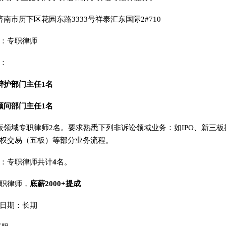
济南市历下区花园东路3333号祥泰汇东国际2#710
：专职律师
：
辩护部门主任1名
顾问部门主任1名
板领域专职律师2名。要求熟悉下列非诉讼领域业务：如IPO、新三
权交易（五板）等部分业务流程。
：专职律师共计
4
名。
职律师，
底薪2000+提成
日期：长期