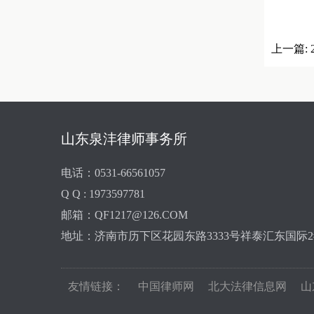
上一篇:
山东泉沣律师事务所
电话：0531-66561057
Q Q : 1973597781
邮箱：QF1217@126.COM
地址：济南市历下区花园东路3333号祥泰汇东国际2#
友情链接：
中国律师网
北大法律信息网
山