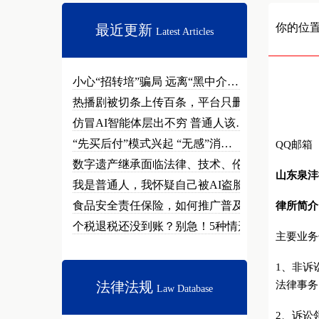
你的位
最近更新
Latest Articles
小心“招转培”骗局 远离“黑中介…
热播剧被切条上传百条，平台只删不…
仿冒AI智能体层出不穷 普通人该…
“先买后付”模式兴起 “无感”消…
QQ邮箱
数字遗产继承面临法律、技术、伦理…
山东泉沣
我是普通人，我怀疑自己被AI盗脸…
食品安全责任保险，如何推广普及？
律所简介
个税退税还没到账？别急！5种情形…
主要业务
1、非诉
法律法规
法律事务
Law Database
2、诉讼