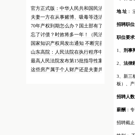
官方正式版：中华人民共和国民法总…
地 址
： 
夫妻一方在从事赌博、吸毒等违法犯…
招聘职位
70年产权到期怎么办？国土部有了…
忘了讨债？时效将多一年！（民法草…
职位要求
国家知识产权局发出通知 不断完善…
1、
刑事
山东高院：人民法院在执行程序中可…
最高人民法院发布第15批指导性案…
2、
法律
这些房产属于个人财产还是夫妻共同…
3、新三
板）、产
招聘人数
薪酬
：专
招聘截止