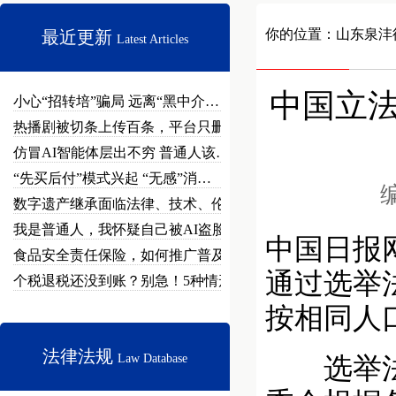
你的位置：
山东泉沣
最近更新
Latest Articles
中国立
小心“招转培”骗局 远离“黑中介…
热播剧被切条上传百条，平台只删不…
仿冒AI智能体层出不穷 普通人该…
“先买后付”模式兴起 “无感”消…
编
数字遗产继承面临法律、技术、伦理…
我是普通人，我怀疑自己被AI盗脸…
中国日报
食品安全责任保险，如何推广普及？
通过选举
个税退税还没到账？别急！5种情形…
按相同人
法律法规
Law Database
选举法修