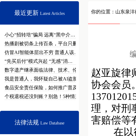
你的位置：
山东泉沣
最近更新
Latest Articles
小心“招转培”骗局 远离“黑中介…
热播剧被切条上传百条，平台只删不…
仿冒AI智能体层出不穷 普通人该…
编
“先买后付”模式兴起 “无感”消…
数字遗产继承面临法律、技术、伦理…
赵亚旋律
我是普通人，我怀疑自己被AI盗脸…
协会会员
食品安全责任保险，如何推广普及？
13701
个税退税还没到账？别急！5种情形…
理，对刑
害赔偿等
法律法规
Law Database
在以往的