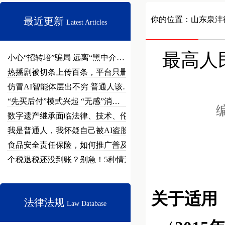
你的位置：
山东泉沣
最近更新
Latest Articles
最高人
小心“招转培”骗局 远离“黑中介…
热播剧被切条上传百条，平台只删不…
仿冒AI智能体层出不穷 普通人该…
“先买后付”模式兴起 “无感”消…
编
数字遗产继承面临法律、技术、伦理…
我是普通人，我怀疑自己被AI盗脸…
食品安全责任保险，如何推广普及？
个税退税还没到账？别急！5种情形…
关于适用
法律法规
Law Database