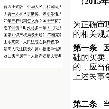
（
201
官方正式版：中华人民共和国民法总…
夫妻一方在从事赌博、吸毒等违法犯…
70年产权到期怎么办？国土部有了…
为正确审
忘了讨债？时效将多一年！（民法草…
的相关规
国家知识产权局发出通知 不断完善…
山东高院：人民法院在执行程序中可…
第一条
因
最高人民法院发布第15批指导性案…
础的买卖
这些房产属于个人财产还是夫妻共同…
的，应当
上述民事
第二条
当