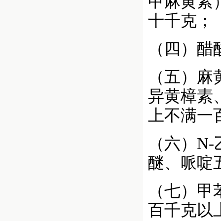
甲麻黄素
十千克；
（四）醋
（五）麻
异黄樟素
上不满一
（六）N
醚、哌啶
（七）甲
百千克以