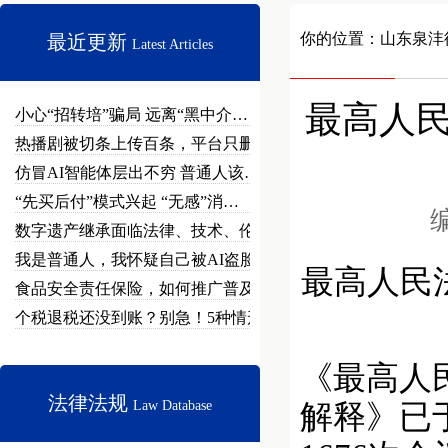
你的位置：
山东泉沣
最近更新
Latest Articles
最高人
小心“招转培”骗局 远离“黑中介…
热播剧被切条上传百条，平台只删不…
仿冒AI智能体层出不穷 普通人该…
“先买后付”模式兴起 “无感”消…
编
数字遗产继承面临法律、技术、伦理…
我是普通人，我怀疑自己被AI盗脸…
最高人民
食品安全责任保险，如何推广普及？
个税退税还没到账？别急！5种情形…
《最高人
法律法规
Law Database
解释》已于