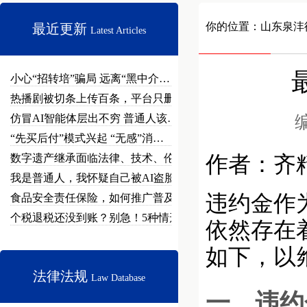
你的位置：
山东泉沣
最近更新
Latest Articles
小心“招转培”骗局 远离“黑中介…
热播剧被切条上传百条，平台只删不…
仿冒AI智能体层出不穷 普通人该…
编
“先买后付”模式兴起 “无感”消…
数字遗产继承面临法律、技术、伦理…
作者：齐
我是普通人，我怀疑自己被AI盗脸…
违约金作
食品安全责任保险，如何推广普及？
个税退税还没到账？别急！5种情形…
依然存在
如下，以
法律法规
Law Database
一、违约