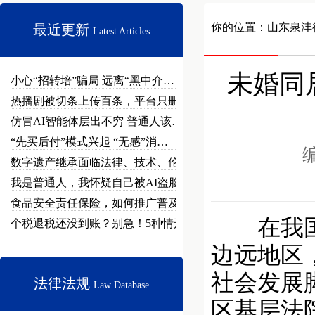
你的位置：
山东泉沣
最近更新
Latest Articles
未婚同
小心“招转培”骗局 远离“黑中介…
热播剧被切条上传百条，平台只删不…
仿冒AI智能体层出不穷 普通人该…
“先买后付”模式兴起 “无感”消…
编
数字遗产继承面临法律、技术、伦理…
我是普通人，我怀疑自己被AI盗脸…
食品安全责任保险，如何推广普及？
在我国，
个税退税还没到账？别急！5种情形…
边远地区
社会发展
法律法规
Law Database
区基层法