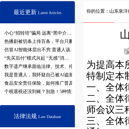
你的位置：
山东泉沣
最近更新
Latest Articles
小心“招转培”骗局 远离“黑中介…
热播剧被切条上传百条，平台只删不…
仿冒AI智能体层出不穷 普通人该…
编
“先买后付”模式兴起 “无感”消…
为提高本
数字遗产继承面临法律、技术、伦理…
特制定本
我是普通人，我怀疑自己被AI盗脸…
食品安全责任保险，如何推广普及？
一、全体
个税退税还没到账？别急！5种情形…
二、全体
师会议三
法律法规
Law Database
三、全体