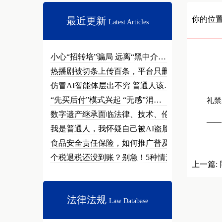
你的位
最近更新
Latest Articles
小心“招转培”骗局 远离“黑中介…
热播剧被切条上传百条，平台只删不…
仿冒AI智能体层出不穷 普通人该…
“先买后付”模式兴起 “无感”消…
礼禁未
数字遗产继承面临法律、技术、伦理…
——《
我是普通人，我怀疑自己被AI盗脸…
食品安全责任保险，如何推广普及？
个税退税还没到账？别急！5种情形…
上一篇:
人日报
法律法规
Law Database