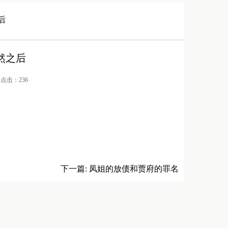
后
然之后
/ 点击：236
下一篇:
凤姐的放债和贾府的罪名