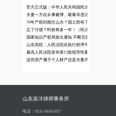
官方正式版：中华人民共和国民法总…
夫妻一方在从事赌博、吸毒等违法犯…
70年产权到期怎么办？国土部有了…
忘了讨债？时效将多一年！（民法草…
国家知识产权局发出通知 不断完善…
山东高院：人民法院在执行程序中可…
最高人民法院发布第15批指导性案…
这些房产属于个人财产还是夫妻共同…
山东泉沣律师事务所
电话：0531-66561057