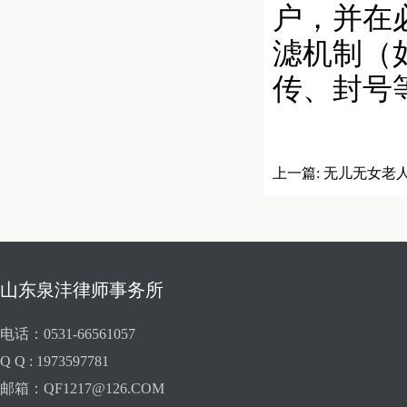
户，并在
滤机制（
传、封号
上一篇:
无儿无女老
下遗产收归国有？
山东泉沣律师事务所
电话：0531-66561057
Q Q : 1973597781
邮箱：QF1217@126.COM