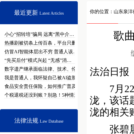
你的位置：
山东泉沣
最近更新
Latest Articles
歌
小心“招转培”骗局 远离“黑中介…
热播剧被切条上传百条，平台只删不…
仿冒AI智能体层出不穷 普通人该…
“先买后付”模式兴起 “无感”消…
数字遗产继承面临法律、技术、伦理…
法治日报
我是普通人，我怀疑自己被AI盗脸…
7月22
食品安全责任保险，如何推广普及？
个税退税还没到账？别急！5种情形…
泷，该话
泷的相关
法律法规
Law Database
张碧晨工