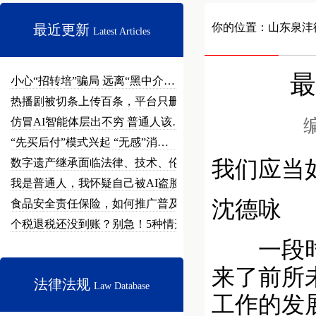
你的位置：
山东泉沣
最近更新
Latest Articles
最
小心“招转培”骗局 远离“黑中介…
热播剧被切条上传百条，平台只删不…
仿冒AI智能体层出不穷 普通人该…
编
“先买后付”模式兴起 “无感”消…
数字遗产继承面临法律、技术、伦理…
我们应当
我是普通人，我怀疑自己被AI盗脸…
沈德咏
食品安全责任保险，如何推广普及？
个税退税还没到账？别急！5种情形…
一段时期
来了前所
法律法规
Law Database
工作的发