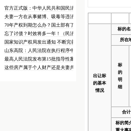
官方正式版：中华人民共和国民法总…
夫妻一方在从事赌博、吸毒等违法犯…
70年产权到期怎么办？国土部有了…
标的名
忘了讨债？时效将多一年！（民法草…
所在
国家知识产权局发出通知 不断完善…
山东高院：人民法院在执行程序中可…
最高人民法院发布第15批指导性案…
标
这些房产属于个人财产还是夫妻共同…
的
出让标
明
的基本
细
情况
合计
标的简
重大事