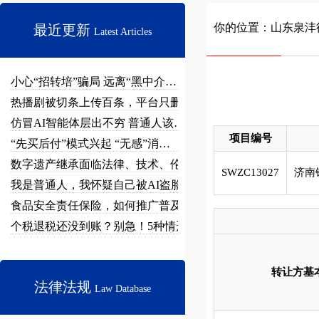
你的位置：
山东泉沣
最近更新
Latest Articles
小心“招转培”骗局 远离“黑中介…
热播剧被切条上传百条，平台只删不…
仿冒AI智能体层出不穷 普通人该…
项目编号
“先买后付”模式兴起 “无感”消…
数字遗产继承面临法律、技术、伦理…
SWZC13027
济南
我是普通人，我怀疑自己被AI盗脸…
食品安全责任保险，如何推广普及？
个税退税还没到账？别急！5种情形…
转让方基
法律法规
Law Database