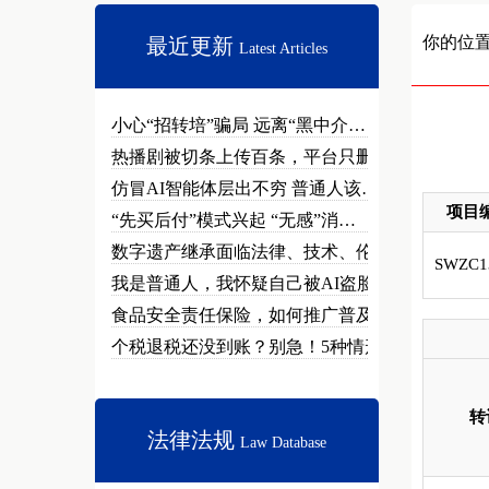
你的位
最近更新
Latest Articles
小心“招转培”骗局 远离“黑中介…
热播剧被切条上传百条，平台只删不…
仿冒AI智能体层出不穷 普通人该…
项目
“先买后付”模式兴起 “无感”消…
数字遗产继承面临法律、技术、伦理…
SWZC1
我是普通人，我怀疑自己被AI盗脸…
食品安全责任保险，如何推广普及？
个税退税还没到账？别急！5种情形…
转
法律法规
Law Database