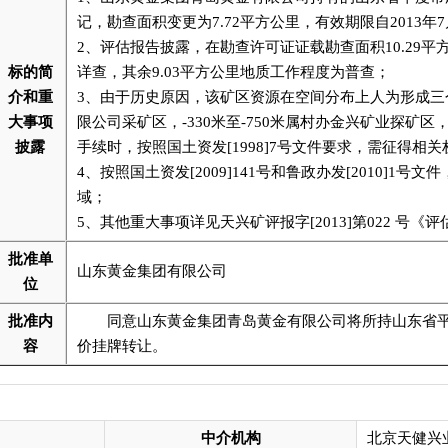
记，勘查面积变更为7.72平方公里，有效期限自2013年7月
2、评估报告披露，在勘查许可证证载勘查面积10.29平
标的简
详查，其余9.03平方公里地质工作程度为普查；
介和重
3、由于历史原因，该矿区资源在空间分布上人为形成三个
大事项
限公司采矿区，-330米至-750米属村办金兴矿业探矿区
披露
手续时，按照国土资发[1998]7号文件要求，需征得相
4、按照国土资发[2009]141号和鲁政办发[2010]
域；
5、其他重大事项详见天兴矿评报字[2013]第022 号《
批准单
山东黄金集团有限公司
位
批准内
同意山东黄金集团青岛黄金有限公司将所持山东省平度市
容
价挂牌转让。
中介机构
北京天健兴