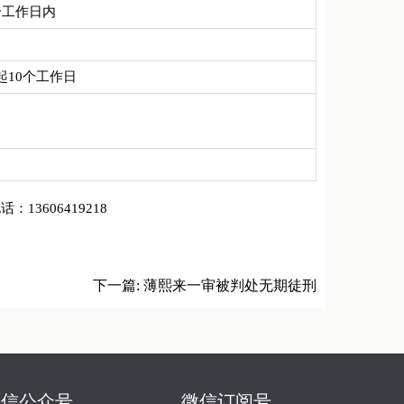
个工作日内
起10个工作日
606419218
下一篇:
薄熙来一审被判处无期徒刑
微信公众号
微信订阅号