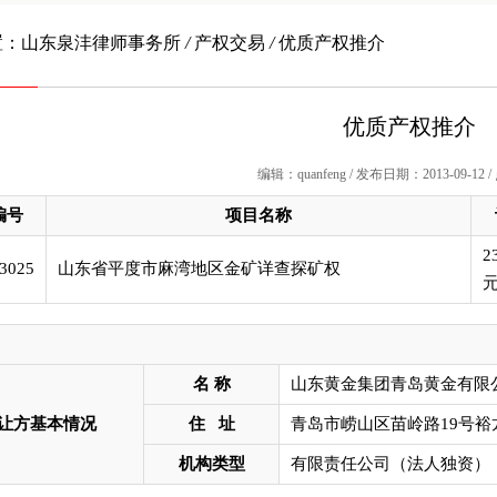
置：
山东泉沣律师事务所
/
产权交易
/
优质产权推介
优质产权推介
编辑：quanfeng / 发布日期：2013-09-12 
编号
项目名称
2
3025
山东省平度市麻湾地区金矿详查探矿权
名 称
山东黄金集团青岛黄金有限
让方基本情况
住 址
青岛市崂山区苗岭路19号裕龙
机构类型
有限责任公司（法人独资）