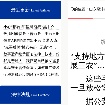
你的位置：
山东泉沣
最近更新
Latest Articles
小心“招转培”骗局 远离“黑中介…
热播剧被切条上传百条，平台只删不…
仿冒AI智能体层出不穷 普通人该…
编
“先买后付”模式兴起 “无感”消…
数字遗产继承面临法律、技术、伦理…
“支持地方
我是普通人，我怀疑自己被AI盗脸…
展三农”
食品安全责任保险，如何推广普及？
个税退税还没到账？别急！5种情形…
这些字眼
一旦放松
法律法规
Law Database
据公安部