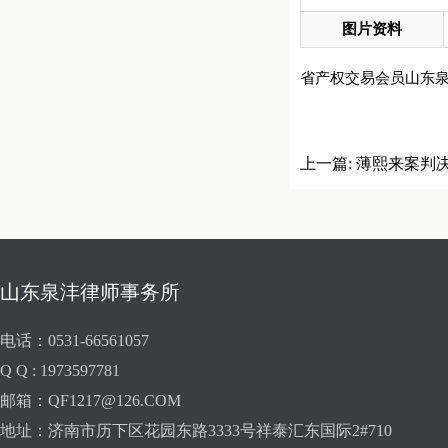
图片资料
省产权交易会员山东泉沣
上一篇:
薄熙来案判
山东泉沣律师事务所
电话：0531-66561057
Q Q : 1973597781
邮箱：QF1217@126.COM
地址：济南市历下区花园东路3333号祥泰汇东国际2#710