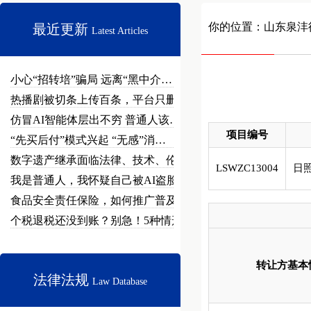
你的位置：
山东泉沣
最近更新
Latest Articles
小心“招转培”骗局 远离“黑中介…
热播剧被切条上传百条，平台只删不…
仿冒AI智能体层出不穷 普通人该…
项目编号
“先买后付”模式兴起 “无感”消…
数字遗产继承面临法律、技术、伦理…
LSWZC13004
日
我是普通人，我怀疑自己被AI盗脸…
食品安全责任保险，如何推广普及？
个税退税还没到账？别急！5种情形…
转让方基本
法律法规
Law Database