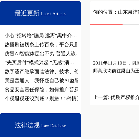
你的位置：
山东泉沣
最近更新
Latest Articles
小心“招转培”骗局 远离“黑中介…
热播剧被切条上传百条，平台只删不…
仿冒AI智能体层出不穷 普通人该…
“先买后付”模式兴起 “无感”消…
2011年11月10
师高欣均前往梁山为
数字遗产继承面临法律、技术、伦理…
我是普通人，我怀疑自己被AI盗脸…
食品安全责任保险，如何推广普及？
上一篇:
优质产权推
个税退税还没到账？别急！5种情形…
法律法规
Law Database