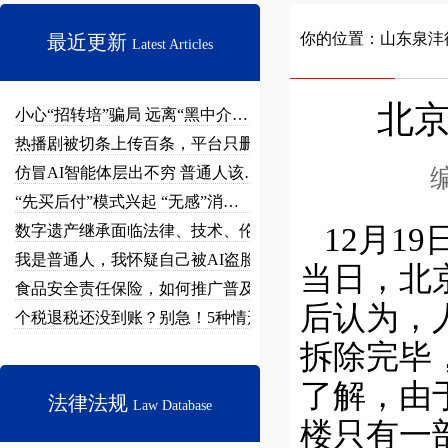
你的位置：
山东泉沣
最近更新
Latest Articles
北京
小心“招转培”骗局 远离“黑中介…
热播剧被切条上传百条，平台只删不…
仿冒AI智能体层出不穷 普通人该…
编
“先买后付”模式兴起 “无感”消…
数字遗产继承面临法律、技术、伦理…
12月1
我是普通人，我怀疑自己被AI盗脸…
当日，北
食品安全责任保险，如何推广普及？
后认为，
个税退税还没到账？别急！5种情形…
拆除完毕
了解，由
法律法规
Law Database
楼只有一