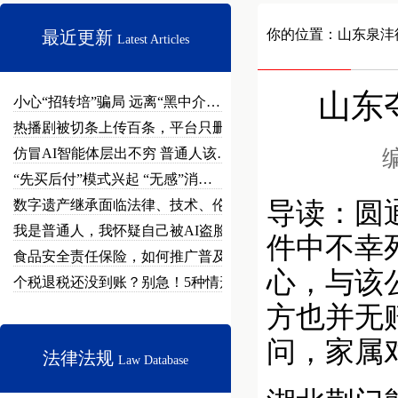
你的位置：
山东泉沣
最近更新
Latest Articles
山东
小心“招转培”骗局 远离“黑中介…
热播剧被切条上传百条，平台只删不…
仿冒AI智能体层出不穷 普通人该…
编
“先买后付”模式兴起 “无感”消…
数字遗产继承面临法律、技术、伦理…
导读：圆
我是普通人，我怀疑自己被AI盗脸…
件中不幸
食品安全责任保险，如何推广普及？
心，与该
个税退税还没到账？别急！5种情形…
方也并无
问，家属
法律法规
Law Database