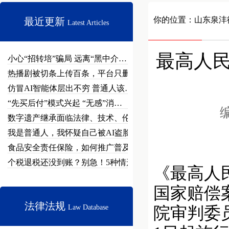
你的位置：
山东泉沣
最近更新
Latest Articles
最高人
小心“招转培”骗局 远离“黑中介…
热播剧被切条上传百条，平台只删不…
仿冒AI智能体层出不穷 普通人该…
“先买后付”模式兴起 “无感”消…
编
数字遗产继承面临法律、技术、伦理…
我是普通人，我怀疑自己被AI盗脸…
食品安全责任保险，如何推广普及？
个税退税还没到账？别急！5种情形…
《最高人
国家赔偿案
法律法规
Law Database
院审判委员