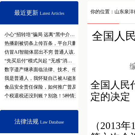
你的位置：
山东泉沣
最近更新
Latest Articles
全国人
小心“招转培”骗局 远离“黑中介…
热播剧被切条上传百条，平台只删不…
仿冒AI智能体层出不穷 普通人该…
“先买后付”模式兴起 “无感”消…
编
数字遗产继承面临法律、技术、伦理…
我是普通人，我怀疑自己被AI盗脸…
全国人民
食品安全责任保险，如何推广普及？
定的决定
个税退税还没到账？别急！5种情形…
法律法规
Law Database
（2013