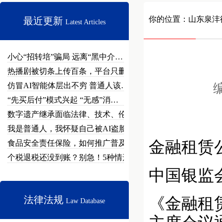
你的位置：
山东泉沣
最近更新
Latest Articles
小心“招转培”骗局 远离“黑中介…
热播剧被切条上传百条，平台只删不…
仿冒AI智能体层出不穷 普通人该…
编
“先买后付”模式兴起 “无感”消…
数字遗产继承面临法律、技术、伦理…
我是普通人，我怀疑自己被AI盗脸…
金融租赁
食品安全责任保险，如何推广普及？
个税退税还没到账？别急！5种情形…
中国银监会
法律法规
《金融租赁
Law Database