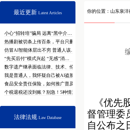
你的位置：
山东泉沣
最近更新
Latest Articles
小心“招转培”骗局 远离“黑中介…
热播剧被切条上传百条，平台只删不…
仿冒AI智能体层出不穷 普通人该…
编
“先买后付”模式兴起 “无感”消…
数字遗产继承面临法律、技术、伦理…
我是普通人，我怀疑自己被AI盗脸…
食品安全责任保险，如何推广普及？
个税退税还没到账？别急！5种情形…
《优先股
督管理委
法律法规
Law Database
自公布之