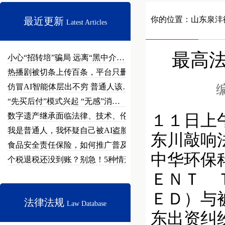
你的位置：
山东泉沣
最近更新
Latest Articles
最高
小心“招转培”骗局 远离“黑中介…
热播剧被切条上传百条，平台只删不…
仿冒AI智能体层出不穷 普通人该…
编
“先买后付”模式兴起 “无感”消…
数字遗产继承面临法律、技术、伦理…
１１日上
我是普通人，我怀疑自己被AI盗脸…
东川敲响
食品安全责任保险，如何推广普及？
中华环保
个税退税还没到账？别急！5种情形…
ＥＮＴ 
ＥＤ）与
法律法规
Law Database
东出资纠