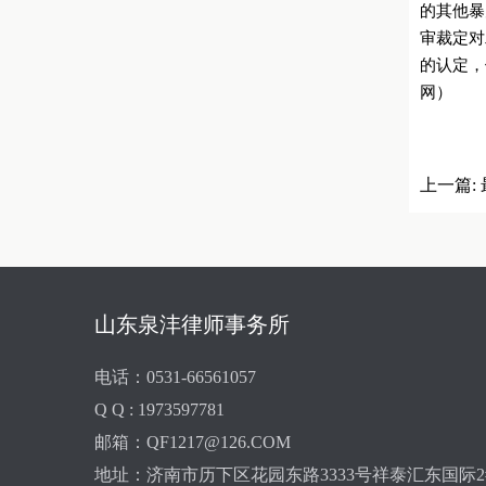
的其他暴
审裁定对
的认定，
网）
上一篇:
山东泉沣律师事务所
电话：0531-66561057
Q Q : 1973597781
邮箱：QF1217@126.COM
地址：济南市历下区花园东路3333号祥泰汇东国际2#