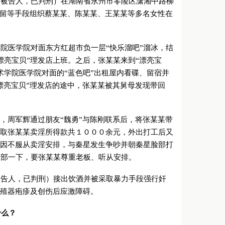
案被告人，已判刑）在湖南省永州市零陵区潇湘中路柳
容留等手段组织蔡某某、陈某某、王某某等多名女性在
院医学院对面东方红超市负一层“快乐溜吧”溜冰，结
漂亮宝贝”理发店上班。之后，张某某来到“漂亮宝
术学院医学院对面的“蓝色吧”出租屋内看碟、留宿并
漂亮宝贝”理发店的途中，张某某被其舅母发现带回
，周军辉通过朋友“魏勇”与陈刚联系后，将张某某带
领取张某某卖淫所得款共１０００余元，外出打工后又
某因不服从卖淫安排，与秦星发生争吵并朝秦星脸部打
脸部一下，要张某某尊重老板、听从安排。
被告人，已判刑）接出饮酒并被采取暴力手段强行奸
生殖器疱疹及创伤后应激障碍。
什么？