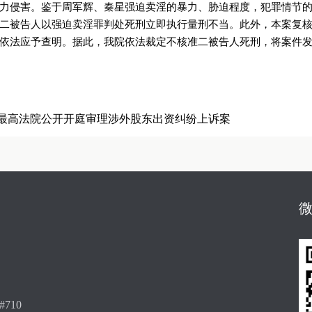
力侵害。鉴于周军辉、秦星强迫卖淫的暴力、胁迫程度，犯罪情节
二被告人以强迫卖淫罪判处死刑立即执行量刑不当。此外，本案复
依法应予查明。据此，我院依法裁定不核准二被告人死刑，将案件
最高法院公开开庭审理涉外股东出资纠纷上诉案
710