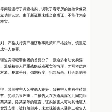
杀等问题进行了调查核实，调取了看守所的监控录像及
成立功的认定。由于新证据未经当庭质证，不能作为定
行核实。
原则，严格执行宽严相济刑事政策和严格控制、慎重适
未成年人犯罪。
模强迫卖淫犯罪集团的首要分子，强迫多名幼女卖淫
忍、造成被害人严重残疾或者死亡等情形，才可考虑判
案对象、犯罪手段、强制程度、犯罪后果、社会影响等
所得，其间被害人又被他人轮奸，致被害人患有生殖器
情节、犯罪后果严重，二被告人在强迫卖淫的共同犯罪
、蔡某某、陈某某等的证言，证实被害人可与其他证人
从卖淫安排，被打脸部外，未发现被害人受到二被告人