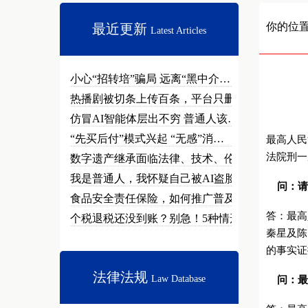
你的位
最近更新
Latest Articles
小心“招转培”骗局 远离“黑中介…
热播剧被切条上传百条，平台只删不…
仿冒AI智能体层出不穷 普通人该…
“先买后付”模式兴起 “无感”消…
最高人民
法院刑一
数字遗产继承面临法律、技术、伦理…
我是普通人，我怀疑自己被AI盗脸…
问：请
食品安全责任保险，如何推广普及？
答：最高
个税退税还没到账？别急！5种情形…
秦星及陈
的事实证
法律法规
Law Database
问：最