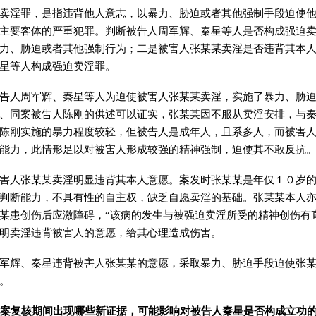
卖淫罪，是指违背他人意志，以暴力、胁迫或者其他强制手段迫使
主要客体的严重犯罪。判断被告人周军辉、秦星等人是否构成强迫
力、胁迫或者其他强制行为；二是被害人张某某卖淫是否违背其本
星等人构成强迫卖淫罪。
告人周军辉、秦星等人为迫使被害人张某某卖淫，实施了暴力、胁
、同案被告人陈刚的供述可以证实，张某某因不服从卖淫安排，与
陈刚实施的暴力程度较轻，但被告人是成年人，且系多人，而被害
能力，此情形足以对被害人形成较强的精神强制，迫使其不敢反抗
害人张某某卖淫明显违背其本人意愿。案发时张某某是年仅１０岁
判断能力，不具有性的自主权，缺乏自愿卖淫的基础。张某某本人
某患创伤后应激障碍，“该病的发生与被强迫卖淫所受的精神创伤有
明卖淫违背被害人的意愿，给其心理造成伤害。
军辉、秦星违背被害人张某某的意愿，采取暴力、胁迫手段迫使张
。
案复核期间出现哪些新证据，可能影响对被告人秦星是否构成立功