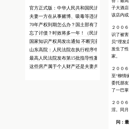
答：最高
官方正式版：中华人民共和国民法总…
子大酒店
该店内或
夫妻一方在从事赌博、吸毒等违法犯…
70年产权到期怎么办？国土部有了…
２００６
忘了讨债？时效将多一年！（民法草…
识了被害
国家知识产权局发出通知 不断完善…
贝”理发
发生了性
山东高院：人民法院在执行程序中可…
家。
最高人民法院发布第15批指导性案…
这些房产属于个人财产还是夫妻共同…
２００６
至“柳情
委托朋友
了一巴掌
２００６
淫。同月
问：最