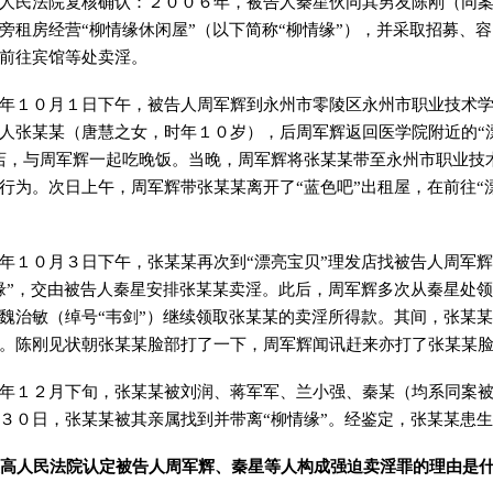
人民法院复核确认：２００６年，被告人秦星伙同其男友陈刚（同
旁租房经营“柳情缘休闲屋”（以下简称“柳情缘”），并采取招募、
前往宾馆等处卖淫。
年１０月１日下午，被告人周军辉到永州市零陵区永州市职业技术学
人张某某（唐慧之女，时年１０岁），后周军辉返回医学院附近的“
店，与周军辉一起吃晚饭。当晚，周军辉将张某某带至永州市职业技
行为。次日上午，周军辉带张某某离开了“蓝色吧”出租屋，在前往“
年１０月３日下午，张某某再次到“漂亮宝贝”理发店找被告人周军辉
缘”，交由被告人秦星安排张某某卖淫。此后，周军辉多次从秦星处
魏治敏（绰号“韦剑”）继续领取张某某的卖淫所得款。其间，张某
。陈刚见状朝张某某脸部打了一下，周军辉闻讯赶来亦打了张某某
年１２月下旬，张某某被刘润、蒋军军、兰小强、秦某（均系同案
３０日，张某某被其亲属找到并带离“柳情缘”。经鉴定，张某某患
高人民法院认定被告人周军辉、秦星等人构成强迫卖淫罪的理由是