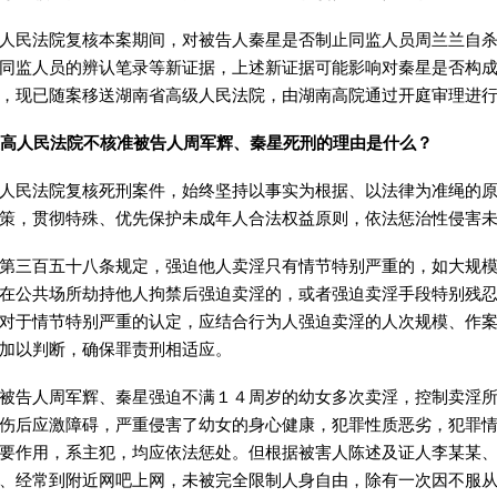
人民法院复核本案期间，对被告人秦星是否制止同监人员周兰兰自
同监人员的辨认笔录等新证据，上述新证据可能影响对秦星是否构
，现已随案移送湖南省高级人民法院，由湖南高院通过开庭审理进
高人民法院不核准被告人周军辉、秦星死刑的理由是什么？
人民法院复核死刑案件，始终坚持以事实为根据、以法律为准绳的
策，贯彻特殊、优先保护未成年人合法权益原则，依法惩治性侵害
第三百五十八条规定，强迫他人卖淫只有情节特别严重的，如大规
在公共场所劫持他人拘禁后强迫卖淫的，或者强迫卖淫手段特别残
对于情节特别严重的认定，应结合行为人强迫卖淫的人次规模、作
加以判断，确保罪责刑相适应。
被告人周军辉、秦星强迫不满１４周岁的幼女多次卖淫，控制卖淫
伤后应激障碍，严重侵害了幼女的身心健康，犯罪性质恶劣，犯罪
要作用，系主犯，均应依法惩处。但根据被害人陈述及证人李某某
、经常到附近网吧上网，未被完全限制人身自由，除有一次因不服