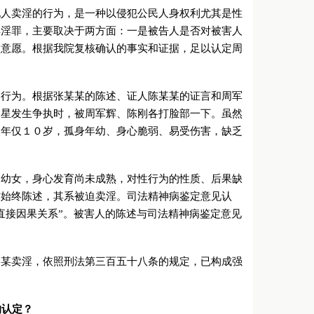
他人卖淫的行为，是一种以侵犯公民人身权利尤其是性
卖淫罪，主要取决于两方面：一是被告人是否对被害人
人意愿。根据我院复核确认的事实和证据，足以认定周
迫行为。根据张某某的陈述、证人陈某某的证言和周军
秦星发生争执时，被周军辉、陈刚各打脸部一下。虽然
人年仅１０岁，孤身年幼、身心脆弱、易受伤害，缺乏
。
的幼女，身心发育尚未成熟，对性行为的性质、后果缺
亦始终陈述，其系被迫卖淫。司法精神病鉴定意见认
直接因果关系”。被害人的陈述与司法精神病鉴定意见
某某卖淫，依照刑法第三百五十八条的规定，已构成强
的认定？