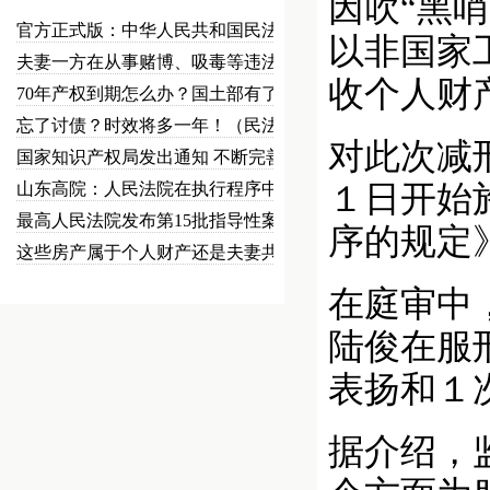
因吹“黑
官方正式版：中华人民共和国民法总…
以非国家
夫妻一方在从事赌博、吸毒等违法犯…
收个人财
70年产权到期怎么办？国土部有了…
忘了讨债？时效将多一年！（民法草…
对此次减
国家知识产权局发出通知 不断完善…
山东高院：人民法院在执行程序中可…
１日开始
最高人民法院发布第15批指导性案…
序的规定
这些房产属于个人财产还是夫妻共同…
在庭审中
陆俊在服
表扬和１
据介绍，