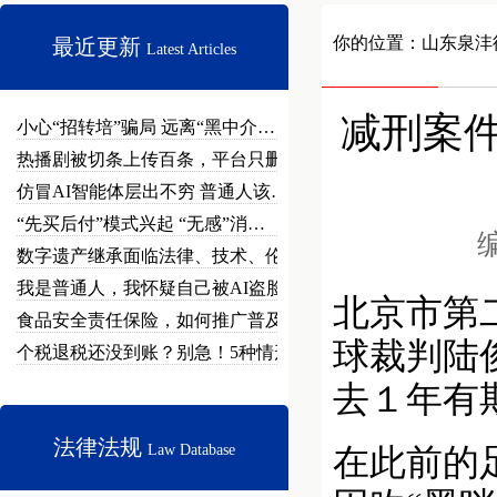
你的位置：
山东泉沣
最近更新
Latest Articles
减刑案件
小心“招转培”骗局 远离“黑中介…
热播剧被切条上传百条，平台只删不…
仿冒AI智能体层出不穷 普通人该…
“先买后付”模式兴起 “无感”消…
编
数字遗产继承面临法律、技术、伦理…
我是普通人，我怀疑自己被AI盗脸…
北京市第
食品安全责任保险，如何推广普及？
球裁判陆
个税退税还没到账？别急！5种情形…
去１年有
法律法规
Law Database
在此前的