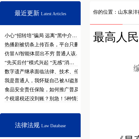
你的位置：
山东泉沣
最近更新
Latest Articles
最高人民
小心“招转培”骗局 远离“黑中介…
热播剧被切条上传百条，平台只删不…
仿冒AI智能体层出不穷 普通人该…
“先买后付”模式兴起 “无感”消…
编
数字遗产继承面临法律、技术、伦理…
我是普通人，我怀疑自己被AI盗脸…
食品安全责任保险，如何推广普及？
个税退税还没到账？别急！5种情形…
法律法规
Law Database