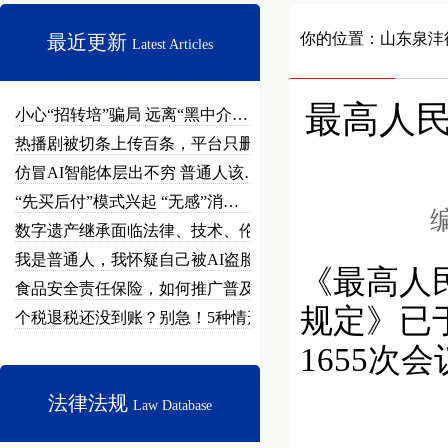
你的位置：
山东泉沣
最近更新
Latest Articles
最高人
小心“招转培”骗局 远离“黑中介…
热播剧被切条上传百条，平台只删不…
仿冒AI智能体层出不穷 普通人该…
“先买后付”模式兴起 “无感”消…
编
数字遗产继承面临法律、技术、伦理…
我是普通人，我怀疑自己被AI盗脸…
《最高人
食品安全责任保险，如何推广普及？
规定》已于
个税退税还没到账？别急！5种情形…
1655次
法律法规
Law Database