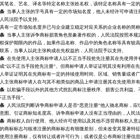
其笔名、艺名、译名等特定名称主张姓名权，该特定名称具有一定
条
当事人主张的字号具有一定的市场知名度，他人未经许可申请注
人民法院予以支持。
具有一定市场知名度并已与企业建立稳定对应关系的企业名称的简
条
当事人主张诉争商标损害角色形象著作权的，人民法院按照本规
权保护期限内的作品，如果作品名称、作品中的角色名称等具有较
联系，当事人以此主张构成在先权益的，人民法院予以支持。
条
在先使用人主张商标申请人以不正当手段抢先注册其在先使用并
成“以不正当手段抢先注册”。但商标申请人举证证明其没有利用在
人举证证明其在先商标有一定的持续使用时间、区域、销售量或者
人主张商标申请人在与其不相类似的商品上申请注册其在先使用并
条
以欺骗手段以外的其他方式扰乱商标注册秩序、损害公共利益、
不正当手段”。
条
人民法院判断诉争商标申请人是否“恶意注册”他人驰名商标，应
意图。引证商标知名度高、诉争商标申请人没有正当理由的，人民法
条
商标权人自行使用、他人经许可使用以及其他不违背商标权人意
的商标标志与核准注册的商标标志有细微差别，但未改变其显著特
使用注册商标，仅有转让或者许可行为；或者仅是公布商标注册信