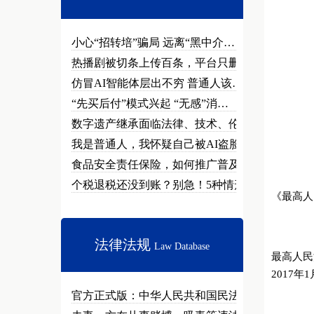
小心“招转培”骗局 远离“黑中介…
热播剧被切条上传百条，平台只删不…
仿冒AI智能体层出不穷 普通人该…
“先买后付”模式兴起 “无感”消…
数字遗产继承面临法律、技术、伦理…
我是普通人，我怀疑自己被AI盗脸…
食品安全责任保险，如何推广普及？
个税退税还没到账？别急！5种情形…
《最高人
法律法规
Law Database
最高人民
2017年1
官方正式版：中华人民共和国民法总…