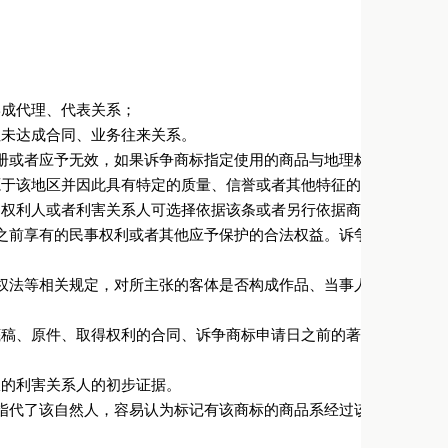
形成代理、代表关系；
但未达成合同、业务往来关系。
册或者应予无效，如果诉争商标指定使用的商品与地理标志产品并非
源于该地区并因此具有特定的质量、信誉或者其他特征的，人民法院
的权利人或者利害关系人可选择依据该条或者另行依据商标法第十三
之前享有的民事权利或者其他应予保护的合法权益。诉争商标核准注
权法等相关规定，对所主张的客体是否构成作品、当事人是否为著作
底稿、原件、取得权利的合同、诉争商标申请日之前的著作权登记证
权的利害关系人的初步证据。
指代了该自然人，容易认为标记有该商标的商品系经过该自然人许可