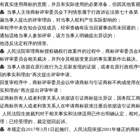
有真实使用商标的意图，并且有实际使用的必要准备，但因其他客
条
当事人主张商标评审委员会下列情形属于行政诉讼法第七十条第（
漏当事人提出的评审理由，对当事人权利产生实际影响的；
审程序中未告知合议组成员，经审查确有应当回避事由而未回避的
通知适格当事人参加评审，该方当事人明确提出异议的；
他违反法定程序的情形。
条
人民法院审理商标授权确权行政案件的过程中，商标评审委员会
标评审委员会相关裁决，并判令其根据变更后的事实重新作出裁决
条
当事人依据在原行政行为之后新发现的证据，或者在原行政程序
同的事实和理由”再次提出评审申请。
回复审程序中，商标评审委员会以申请商标与引证商标不构成使用在
实和理由”再次提出评审申请：
证商标所有人或者利害关系人依据该引证商标提出异议，国务院工
证商标所有人或者利害关系人在申请商标获准注册后依据该引证商
人民法院生效裁判对于相关事实和法律适用已作出明确认定，相对
理；已经受理的，裁定驳回起诉。
条
本规定自2017年3月1日起施行。人民法院依据2001年修正的