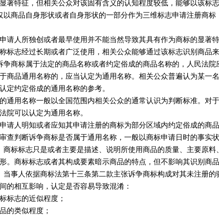
显著特征，但相关公众对该固有含义的认知程度较低，能够以该标
以商品自身形状或者自身形状的一部分作为三维标志申请注册商标
申请人所独创或者最早使用并不能当然导致其具有作为商标的显著
称标志经过长期或者广泛使用，相关公众能够通过该标志识别商品
争商标属于法定的商品名称或者约定俗成的商品名称的，人民法院
于商品通用名称的，应当认定为通用名称。相关公众普遍认为某一
认定约定俗成的通用名称的参考。
的通用名称一般以全国范围内相关公众的通常认识为判断标准。对
法院可以认定为通用名称。
申请人明知或者应知其申请注册的商标为部分区域内约定俗成的商
审查判断诉争商标是否属于通用名称，一般以商标申请日时的事实
商标标志只是或者主要是描述、说明所使用商品的质量、主要原料
形。商标标志或者其构成要素暗示商品的特点，但不影响其识别商
当事人依据商标法第十三条第二款主张诉争商标构成对其未注册的
间的相互影响，认定是否容易导致混淆：
标标志的近似程度；
品的类似程度；