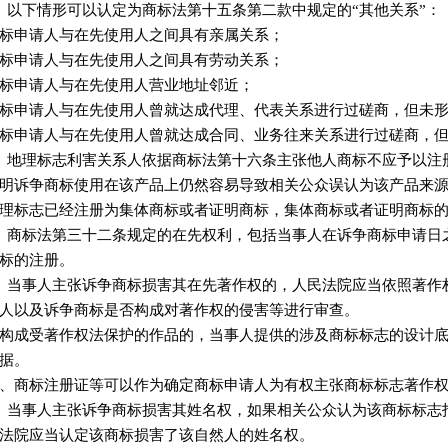
以下情形可以认定为商标法第十五条第二款中规定的“其他关系”：
标申请人与在先使用人之间具有亲属关系；
标申请人与在先使用人之间具有劳动关系；
标申请人与在先使用人营业地址邻近；
标申请人与在先使用人曾就达成代理、代表关系进行过磋商，但未
标申请人与在先使用人曾就达成合同、业务往来关系进行过磋商，
地理标志利害关系人依据商标法第十六条主张他人商标不应予以注
明诉争商标使用在该产品上仍然容易导致相关公众误认为该产品来
理标志已经注册为集体商标或者证明商标，集体商标或者证明商标
商标法第三十二条规定的在先权利，包括当事人在诉争商标申请日
标的注册。
当事人主张诉争商标损害其在先著作权的，人民法院应当依照著作
人以及诉争商标是否构成对著作权的侵害等进行审查。
构成受著作权法保护的作品的，当事人提供的涉及商标标志的设计
据。
、商标注册证等可以作为确定商标申请人为有权主张商标标志著作
当事人主张诉争商标损害其姓名权，如果相关公众认为该商标标志
法院应当认定该商标损害了该自然人的姓名权。