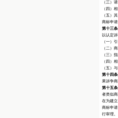
（三）请
（四）相
（五）其
商标申请
第十三条
以认定诉
（一）引
（二）商
（三）指
（四）相
（五）与
第十四条
果诉争商
第十五条
者类似商
在为建立
商标申请
行审理。