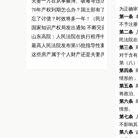
夫妻一方在从事赌博、吸毒等违法犯…
为正确审
70年产权到期怎么办？国土部有了…
第一条
本
忘了讨债？时效将多一年！（民法草…
不予注册
国家知识产权局发出通知 不断完善…
第二条
人
山东高院：人民法院在执行程序中可…
民法院在
最高人民法院发布第15批指导性案…
第三条
商
这些房产属于个人财产还是夫妻共同…
对于含有
第（八）
第四条
商
情形的，
第五条
商
将政治、
第六条
商
情形。
第七条
人
不影响其
第八条
诉