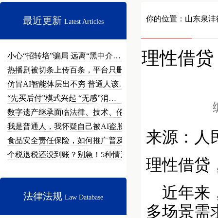
你的位置：
山东泉沣
最近更新
Latest Articles
理性借贷
小心“招转培”骗局 远离“黑中介…
热播剧被切条上传百条，平台只删不…
仿冒AI智能体层出不穷 普通人该…
“先买后付”模式兴起 “无感”消…
数字遗产继承面临法律、技术、伦理…
我是普通人，我怀疑自己被AI盗脸…
来源：人
食品安全责任保险，如何推广普及？
个税退税还没到账？别急！5种情形…
理性借贷
近年来，
法律法规
Law Database
多场景需