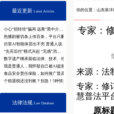
你的位置：
山东泉沣
最近更新
Latest Articles
专家：
小心“招转培”骗局 远离“黑中介…
热播剧被切条上传百条，平台只删不…
仿冒AI智能体层出不穷 普通人该…
“先买后付”模式兴起 “无感”消…
数字遗产继承面临法律、技术、伦理…
我是普通人，我怀疑自己被AI盗脸…
来源：法
食品安全责任保险，如何推广普及？
个税退税还没到账？别急！5种情形…
专家：修
慧普法平
法律法规
Law Database
原标题：