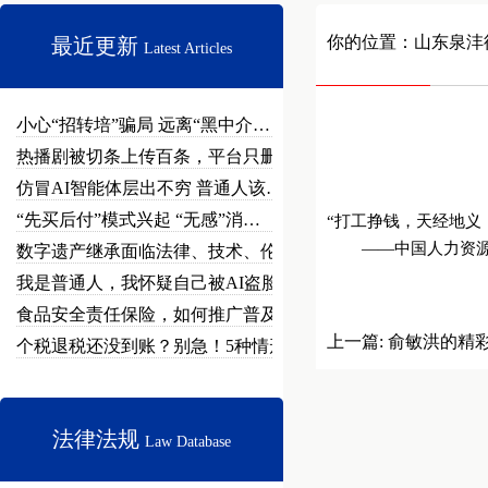
你的位置：
山东泉沣
最近更新
Latest Articles
小心“招转培”骗局 远离“黑中介…
热播剧被切条上传百条，平台只删不…
仿冒AI智能体层出不穷 普通人该…
“先买后付”模式兴起 “无感”消…
“打工挣钱，天经地义
——中国人力资源和
数字遗产继承面临法律、技术、伦理…
我是普通人，我怀疑自己被AI盗脸…
食品安全责任保险，如何推广普及？
上一篇:
俞敏洪的精
个税退税还没到账？别急！5种情形…
法律法规
Law Database