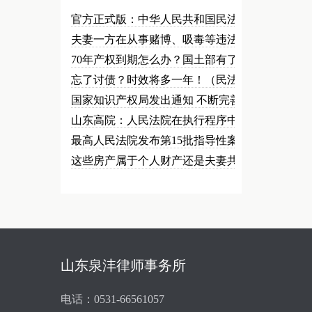
官方正式版：中华人民共和国民法总…
夫妻一方在从事赌博、吸毒等违法犯…
70年产权到期怎么办？国土部有了…
忘了讨债？时效将多一年！（民法草…
国家知识产权局发出通知 不断完善…
山东高院：人民法院在执行程序中可…
最高人民法院发布第15批指导性案…
这些房产属于个人财产还是夫妻共同…
山东泉沣律师事务所
电话：0531-66561057