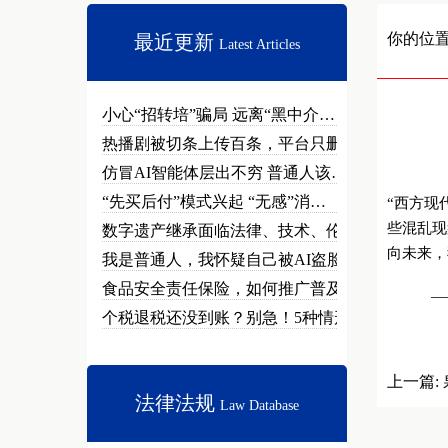
你的位
最近更新
Latest Articles
小心“招转培”骗局 远离“黑中介…
热播剧被切条上传百条，平台只删不…
仿冒AI智能体层出不穷 普通人该…
“先买后付”模式兴起 “无感”消…
“西方现
些混乱现
数字遗产继承面临法律、技术、伦理…
向未来，
我是普通人，我怀疑自己被AI盗脸…
食品安全责任保险，如何推广普及？
——新
个税退税还没到账？别急！5种情形…
上一篇:
法律法规
Law Database