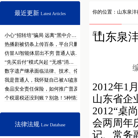
你的位置：
山东泉沣
最近更新
Latest Articles
山东泉
庆典
小心“招转培”骗局 远离“黑中介…
热播剧被切条上传百条，平台只删不…
仿冒AI智能体层出不穷 普通人该…
“先买后付”模式兴起 “无感”消…
编
数字遗产继承面临法律、技术、伦理…
我是普通人，我怀疑自己被AI盗脸…
2012年
食品安全责任保险，如何推广普及？
山东省企
个税退税还没到账？别急！5种情形…
2012“
会两周年
法律法规
Law Database
记、常务