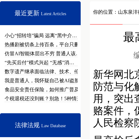
你的位置：
山东泉沣
最近更新
Latest Articles
最
小心“招转培”骗局 远离“黑中介…
热播剧被切条上传百条，平台只删不…
仿冒AI智能体层出不穷 普通人该…
编
“先买后付”模式兴起 “无感”消…
数字遗产继承面临法律、技术、伦理…
新华网北
我是普通人，我怀疑自己被AI盗脸…
防范与化
食品安全责任保险，如何推广普及？
用，突出
个税退税还没到账？别急！5种情形…
赂案件，
人民检察
法律法规
Law Database