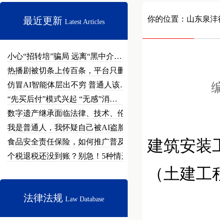
你的位置：
山东泉沣
最近更新
Latest Articles
小心“招转培”骗局 远离“黑中介…
热播剧被切条上传百条，平台只删不…
仿冒AI智能体层出不穷 普通人该…
编
“先买后付”模式兴起 “无感”消…
数字遗产继承面临法律、技术、伦理…
我是普通人，我怀疑自己被AI盗脸…
建筑安装
食品安全责任保险，如何推广普及？
个税退税还没到账？别急！5种情形…
（土建工
法律法规
Law Database