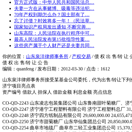
官方正式版：中华人民共和国民法总…
夫妻一方在从事赌博、吸毒等违法犯…
70年产权到期怎么办？国土部有了…
忘了讨债？时效将多一年！（民法草…
国家知识产权局发出通知 不断完善…
山东高院：人民法院在执行程序中可…
最高人民法院发布第15批指导性案…
这些房产属于个人财产还是夫妻共同…
你的位置：
山东泉沣律师事务所
/
产权交易
/
债 权 出 售/转 让 
债 权 出 售/转 让 公 告
编辑：quanfeng / 发布日期：2012-03-30 / 点击：1612
山东泉沣律师事务所接受某基金公司委托，代为出售/转让下列债权，有此
济宁项目亮点表
资产编号 借款人 担保人 借款金额 利息金额 亮点信息
CO-QD-2243 山东凌志包装集团公司 山东鲁南甜叶菊糖厂、济宁张
CO-QD-2247 济宁港宁工程塑料有限公司 济宁工程塑料总厂 31,040,
CO-QD-2248 济宁四方纸制品有限公司 29,600,000.00 24
CO-QD-2250 济宁市甜菊糖厂 山东华仙集团总公司 20,850,
CO-QD-2254 曲阜市地毯厂 曲阜市二轻工业集团总公司 15,370,52