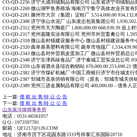
CO-QD-2256 济宁大成羽绒制品有限公司 山东省济宁羽绒制品集团公司 1
CO-QD-2269 微山湖甲鱼养殖场 海南万宁鲁宁高效农业开发有限公司 5
CO-QD-2281 滕州市大宗（集团）淀粉厂 3,514,000.00 93
CO-QD-2308 济宁张山水泥厂 山东凌志包装集团公司 1,930,502.0
CO-QD-2312 兖州市天方陶瓷厂 1,800,000.00 668,939.3
CO-QD-2317 兖州嘉隆实业有限公司 兖州市外贸畜禽公司 1,595,54
CO-QD-2318 微山县村镇建设服务中心 微山县村镇建设服务中心房地产
CO-QD-2320 曲阜基美塑料有限公司 曲阜市地毯厂 1,534,439.90
CO-QD-2343 微山县对外贸易皮蛋加工厂 微山县对外贸易总公司 92
CO-QD-2348 济宁京津风味食品厂 济宁秦城工贸实业总公司 858,8
CO-QD-2359 山东省泗水县综合购销站 670,000.00 253,69
CO-QD-2382 济宁市煤矿机械厂 中国工商银行济宁市任城支行劳动服
CO-QD-2387 邹城市圣泉供销有限公司（原名：邹城市城关供销合作社
CO-QD-2389 兖州三进金属制品有限公司 400,000.00 –
上一篇:
债 权 出 售/转 让 公 告
下一篇:
债 权 出 售/转 让 公 告
山东泉沣律师事务所
电话：0531-66561057
Q Q : 1973597781
邮箱：QF1217@126.COM
地址：济南市历下区花园东路3333号祥泰汇东国际2#710