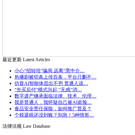
最近更新
Latest Articles
小心“招转培”骗局 远离“黑中介…
热播剧被切条上传百条，平台只删不…
仿冒AI智能体层出不穷 普通人该…
“先买后付”模式兴起 “无感”消…
数字遗产继承面临法律、技术、伦理…
我是普通人，我怀疑自己被AI盗脸…
食品安全责任保险，如何推广普及？
个税退税还没到账？别急！5种情形…
法律法规
Law Database