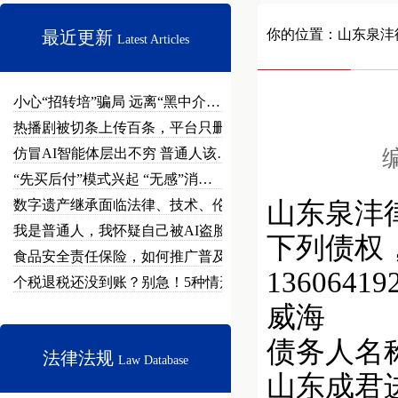
你的位置：
山东泉沣
最近更新
Latest Articles
小心“招转培”骗局 远离“黑中介…
热播剧被切条上传百条，平台只删不…
仿冒AI智能体层出不穷 普通人该…
编
“先买后付”模式兴起 “无感”消…
数字遗产继承面临法律、技术、伦理…
山东泉沣
我是普通人，我怀疑自己被AI盗脸…
下列债权，
食品安全责任保险，如何推广普及？
136064
个税退税还没到账？别急！5种情形…
威海
债务人名称
法律法规
Law Database
山东成君进出