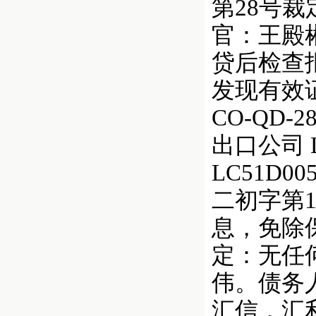
第28号
官：王殿彬
贷后检查
发现有效
CO-QD
出口公司 LC5
LC51D0
二初字第
息，免除保
定：无任
伟。债务人
汇信，汇