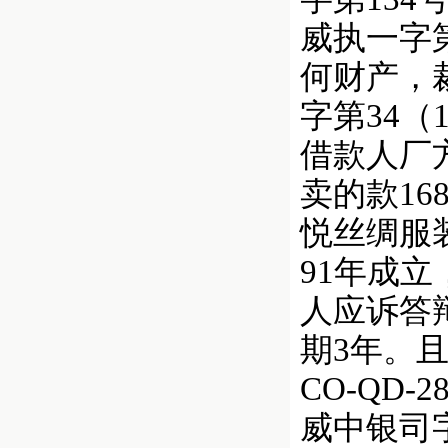
威执一字
何财产，
字第34（
借款人厂
卖的款16
悦丝绸服
91年成
人应诉答
期3年。
CO-QD
威中银司字第9