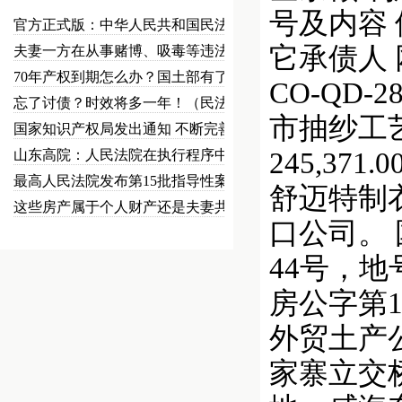
号及内容 
官方正式版：中华人民共和国民法总…
它承债人
夫妻一方在从事赌博、吸毒等违法犯…
70年产权到期怎么办？国土部有了…
CO-QD
忘了讨债？时效将多一年！（民法草…
市抽纱工艺品进
国家知识产权局发出通知 不断完善…
山东高院：人民法院在执行程序中可…
245,37
最高人民法院发布第15批指导性案…
舒迈特制
这些房产属于个人财产还是夫妻共同…
口公司。 
44号，地
房公字第1
外贸土产
家寨立交