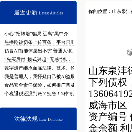
你的位置：
山东泉沣
最近更新
Latest Articles
小心“招转培”骗局 远离“黑中介…
热播剧被切条上传百条，平台只删不…
仿冒AI智能体层出不穷 普通人该…
编
“先买后付”模式兴起 “无感”消…
数字遗产继承面临法律、技术、伦理…
山东泉沣
我是普通人，我怀疑自己被AI盗脸…
下列债权，
食品安全责任保险，如何推广普及？
136064
个税退税还没到账？别急！5种情形…
威海市区
资产编号 
法律法规
Law Database
金余额 利